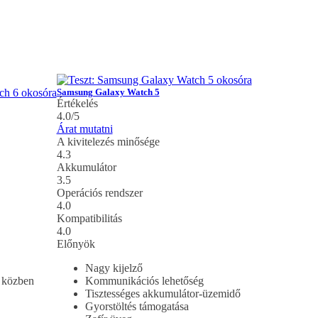
Samsung Galaxy Watch 5
Értékelés
4.0/5
Árat mutatni
A kivitelezés minősége
4.3
Akkumulátor
3.5
Operációs rendszer
4.0
Kompatibilitás
4.0
Előnyök
Nagy kijelző
 közben
Kommunikációs lehetőség
Tisztességes akkumulátor-üzemidő
Gyorstöltés támogatása