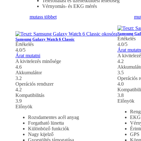
Telefonálási és üzenetküldési lehetőség
Vérnyomás- és EKG mérés
mutass többet
mut
Samsung Gal
Értékelés
Samsung Galaxy Watch 6 Classic
Értékelés
4.0/5
4.0/5
Árat mutatn
Árat mutatni
A kivitelez
A kivitelezés minősége
4.2
4.6
Akkumulát
Akkumulátor
3.5
3.2
Operációs r
Operációs rendszer
4.0
4.2
Kompatibili
Kompatibilitás
3.8
3.9
Előnyök
Előnyök
Renge
Rozsdamentes acél anyag
EKG 
Forgatható lünetta
Vérn
Különböző funkciók
Érint
Nagy kijelző
GPS
Gyorstöltés támogatása
Könn