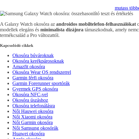
mutass több
A Galaxy Watch okosóra az
androidos mobiltelefon-felhasználókat
c
modellek elegáns és
minimalista dizájnra
támaszkodnak, amely nemcsa
termékcsalád a Pro változattól.
Kapcsolódó cikkek
Okosóra búvároknak
Okosóra kerékpárosoknak
Amazfit okosóra
Okosóra Wear OS rendszerrel
Garmin férfi okosóra
Garmin Forerunner sportórák
Gyermek GPS okosóra
Okosóra NFC-vel
Okosóra úszáshoz
Okosóra telefonálásra
Női Hauwei okosóra
Női Xiaomi okosóra
Női Garmin okosóra
Női Samsung okosórák
Huawei okosóra