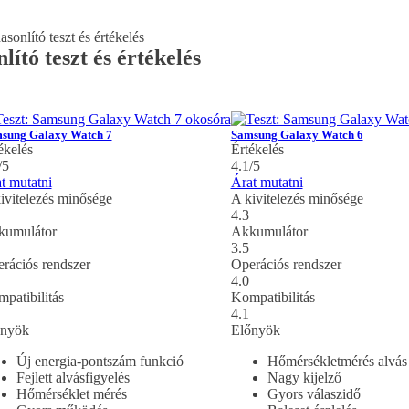
onlító teszt és értékelés
tó teszt és értékelés
sung Galaxy Watch 7
Samsung Galaxy Watch 6
ékelés
Értékelés
/5
4.1/5
t mutatni
Árat mutatni
ivitelezés minősége
A kivitelezés minősége
4.3
kumulátor
Akkumulátor
3.5
rációs rendszer
Operációs rendszer
4.0
patibilitás
Kompatibilitás
4.1
őnyök
Előnyök
Új energia-pontszám funkció
Hőmérsékletmérés alvás
Fejlett alvásfigyelés
Nagy kijelző
Hőmérséklet mérés
Gyors válaszidő