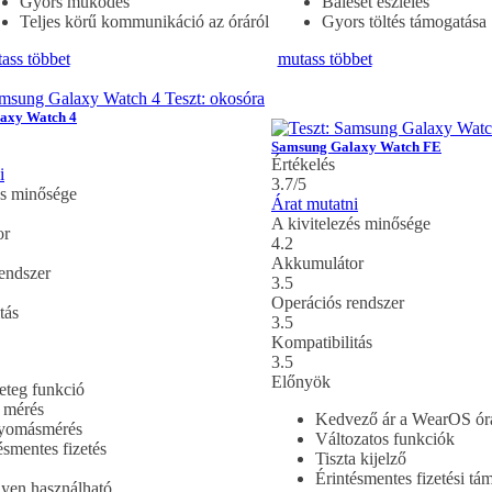
Gyors működés
Baleset észlelés
Teljes körű kommunikáció az óráról
Gyors töltés támogatása
ass többet
mutass többet
axy Watch 4
Samsung Galaxy Watch FE
Értékelés
i
3.7/5
és minősége
Árat mutatni
A kivitelezés minősége
or
4.2
Akkumulátor
endszer
3.5
Operációs rendszer
tás
3.5
Kompatibilitás
3.5
Előnyök
teg funkció
mérés
Kedvező ár a WearOS órá
yomásmérés
Változatos funkciók
ésmentes fizetés
Tiszta kijelző
Érintésmentes fizetési tá
yen használható