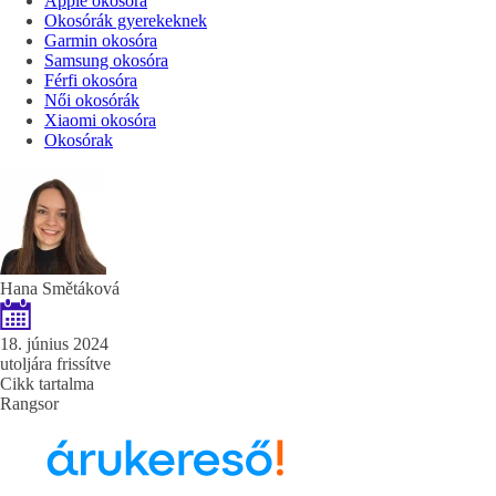
Apple okosóra
Okosórák gyerekeknek
Garmin okosóra
Samsung okosóra
Férfi okosóra
Női okosórák
Xiaomi okosóra
Okosórak
Hana Smětáková
18. június 2024
utoljára frissítve
Cikk tartalma
Rangsor