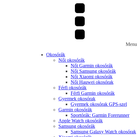
Menu
Okosórák
Női okosórák
Női Garmin okosórák
Női Samsung okosórák
Női Xiaomi okosórák
Női Hauwei okosórak
Férfi okosórák
Férfi Garmin okosórák
Gyermek okosórak
Gyermek okosórak GPS-szel
Garmin okosórák
Sportórák: Garmin Forerunner
Apple Watch okosórák
Samsung okosórák
Samsung Galaxy Watch okosórak