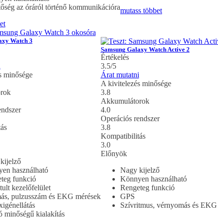
őség az óráról történő kommunikációra
mutass többet
et
axy Watch 3
Samsung Galaxy Watch Active 2
Értékelés
i
3.5/5
és minősége
Árat mutatni
A kivitelezés minősége
rok
3.8
Akkumulátorok
endszer
4.0
Operációs rendszer
tás
3.8
Kompatibilitás
3.0
Előnyök
kijelző
en használható
Nagy kijelző
teg funkció
Könnyen használható
tult kezelőfelület
Rengeteg funkció
s, pulzusszám és EKG mérések
GPS
xigénellátás
Szívritmus, vérnyomás és EKG
ó minőségű kialakítás