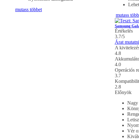
Lehet
mutass többet
mutass több
Samsung Gal
Értékelés
3.7/5
Árat mutatn
A kivitelez
4.8
Akkumuláto
4.0
Operációs r
3.7
Kompatibili
2.8
Előnyök
Nagy 
Könny
Renge
Letisz
Nyomá
Vér o
Kivál