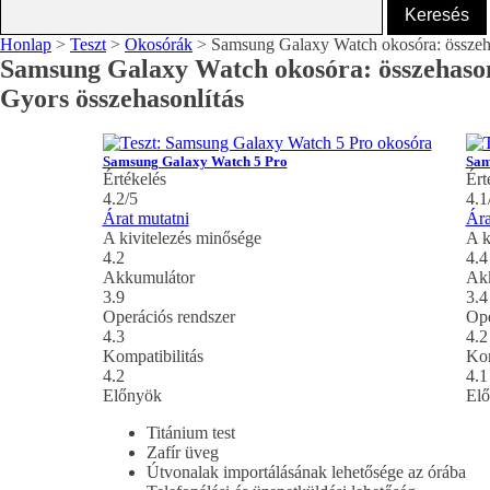
Honlap
>
Teszt
>
Okosórák
>
Samsung Galaxy Watch okosóra: összehas
Samsung Galaxy Watch okosóra: összehasonlí
Gyors összehasonlítás
Samsung Galaxy Watch 5 Pro
Sam
Értékelés
Ért
4.2/5
4.1
Árat mutatni
Ára
A kivitelezés minősége
A k
4.2
4.4
Akkumulátor
Ak
3.9
3.4
Operációs rendszer
Ope
4.3
4.2
Kompatibilitás
Kom
4.2
4.1
Előnyök
El
Titánium test
Zafír üveg
Útvonalak importálásának lehetősége az órába