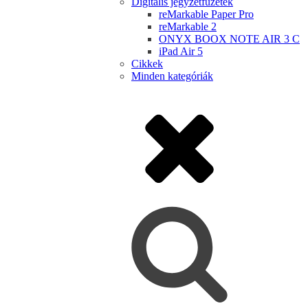
Digitális jegyzetfüzetek
reMarkable Paper Pro
reMarkable 2
ONYX BOOX NOTE AIR 3 C
iPad Air 5
Cikkek
Minden kategóriák