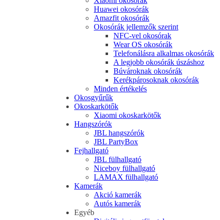
Xiaomi okosórák
Huawei okosórák
Amazfit okosórák
Okosórák jellemzők szerint
NFC-vel okosórak
Wear OS okosórák
Telefonálásra alkalmas okosórák
A legjobb okosórák úszáshoz
Búvároknak okosórák
Kerékpárosoknak okosórák
Minden értékelés
Okosgyűrűk
Okoskarkötők
Xiaomi okoskarkötők
Hangszórók
JBL hangszórók
JBL PartyBox
Fejhallgató
JBL fülhallgató
Niceboy fülhallgató
LAMAX fülhallgató
Kamerák
Akció kamerák
Autós kamerák
Egyéb