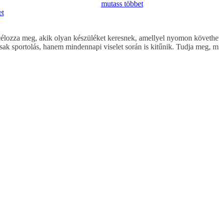
mutass többet
et
élozza meg, akik olyan készüléket keresnek, amellyel nyomon követhet
k sportolás, hanem mindennapi viselet során is kitűnik. Tudja meg, 