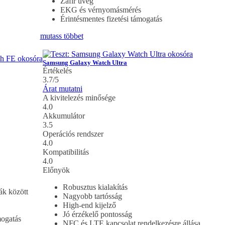
Zafír üveg
EKG és vérnyomásmérés
Érintésmentes fizetési támogatás
mutass többet
Samsung Galaxy Watch Ultra
Értékelés
3.7/5
Árat mutatni
A kivitelezés minősége
4.0
Akkumulátor
3.5
Operációs rendszer
4.0
Kompatibilitás
4.0
Előnyök
Robusztus kialakítás
k között
Nagyobb tartósság
High-end kijelző
Jó érzékelő pontosság
mogatás
NFC és LTE kapcsolat rendelkezésre állása